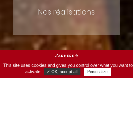
Nos réalisations
J’ADHÈRE
This site uses cookies and gives you control over what you want to
JE SOUTIENS
activate
✓ OK, accept all
Personalize
HOMEPAGE
NOS RÉALISATIONS
Ces réalisations sont le reflet de
20 ans au service de la sauvegarde du